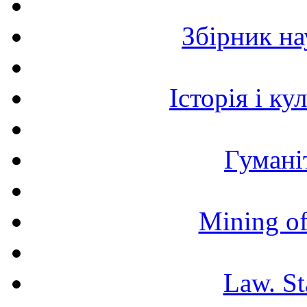
Збірник н
Історія і к
Гумані
Mining of
Law. St