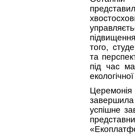
предста
хвостосх
управляєть
підвищення
того, студ
та перспек
під час ма
екологічної
Церемоні
завершила
успішне за
представ
«Екоплатф