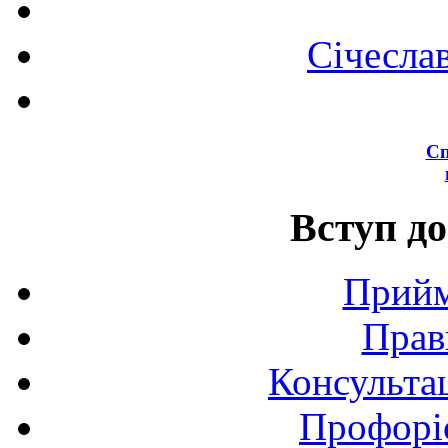
Січесла
Сп
Вступ до
Прийм
Прав
Консультац
Профоріє