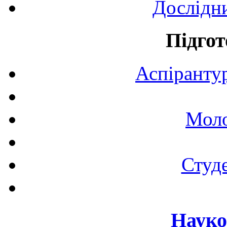
Дослідн
Підгот
Аспірантур
Моло
Студе
Науко