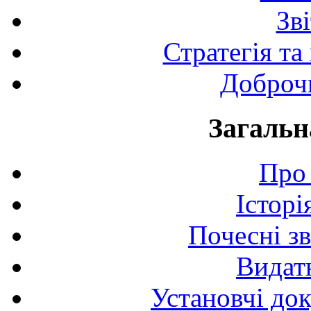
Зв
Стратегія та
Доброчи
Загальн
Про 
Історі
Почесні з
Видат
Установчі до