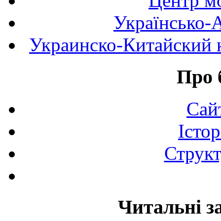
Центр мо
Українсько-
Украинско-Китайский к
Про 
Сай
Істор
Структ
Читальні з