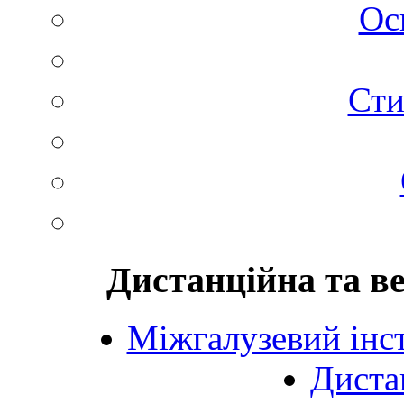
Ос
Сти
Дистанційна та в
Міжгалузевий інст
Диста