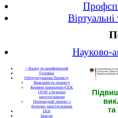
Профспі
Віртуальні
П
Науково-а
< Назад до конференцій
Головна
Обгрунтування Проекту
Важливість проекту
Керівні принципи ЄЕК
Підвищ
ООН з безпеки
хвостосховищ
вик
Попередній проект з
безпеки хвостосховищ
та
Цілі
Заходи