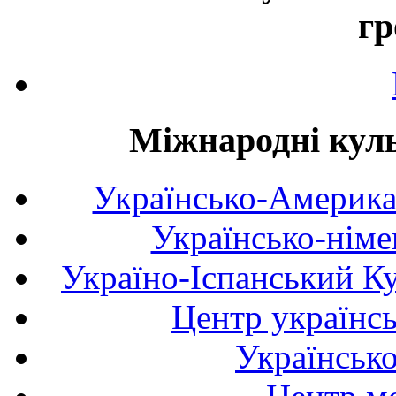
гр
Міжнародні куль
Українсько-Америка
Українсько-німе
Україно-Іспанський К
Центр українсь
Українськ