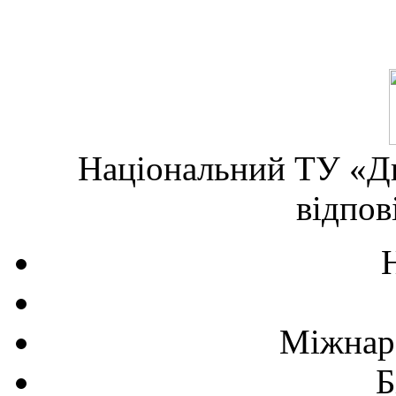
Національний ТУ «Дн
відпов
Міжнаро
Б