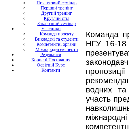
Початковий семінар
Перший тренінг
Другий тренінг
Круглий стіл
Заключний семінар
Учасники
Команда пр
Команда проекту
Викладачі та студенти
НГУ 16-18
Компетентні органи
Міжнародні експерти
презентув
Результати
Корисні Посилання
законода
Освітній Курс
пропозиц
Контакти
рекомендац
водних та
участь пре
навколишнь
міжнародн
компетент