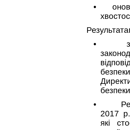
•
онов
хвосто
Результата
•
законо
відпові
безпек
Директ
безпеки
•
Ре
2017 р
які ст