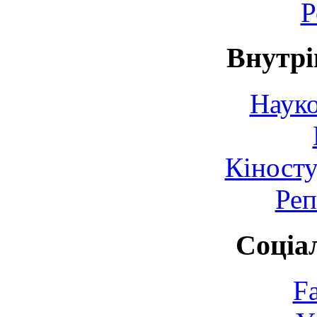
Р
Внутрі
Науко
Кіносту
Реп
Соціа
F