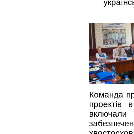
українс
Команда пр
проектів 
включали
забезпеч
хвостосх