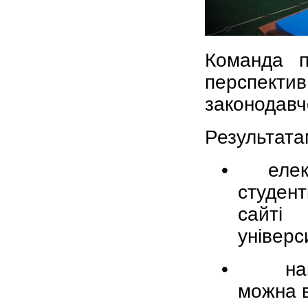
Команда п
перспекти
законодавч
Результатам
•
елек
студен
сайті
універс
•
на
можна в