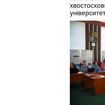
хвостосхо
університет