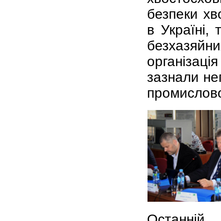
безпеки хв
в Україні, 
безхазяйни
організація
зазнали не
промислово
Останній