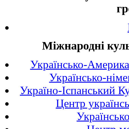
гр
Міжнародні куль
Українсько-Америка
Українсько-німе
Україно-Іспанський К
Центр українсь
Українськ