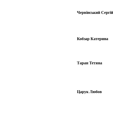
Червінський Сергі
Кобзар Катерина
Таран Тетяна
Царук Любов