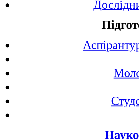
Дослідн
Підгот
Аспірантур
Моло
Студе
Науко