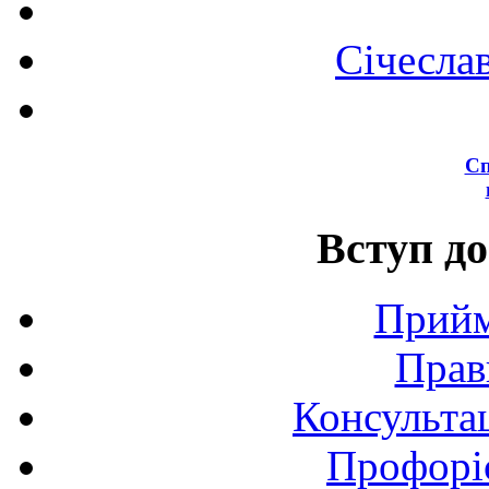
Січесла
Сп
Вступ до
Прийм
Прав
Консультац
Профоріє