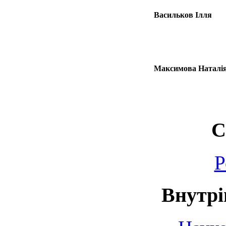
Васильков Ілля
Максимова Наталі
С
Р
Внутрі