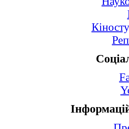
Науко
Кіносту
Реп
Соціа
F
Y
Інформаці
Пр