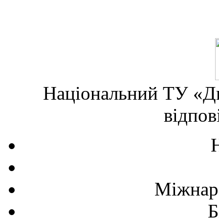
Національний ТУ «Дн
відпов
Міжнаро
Б