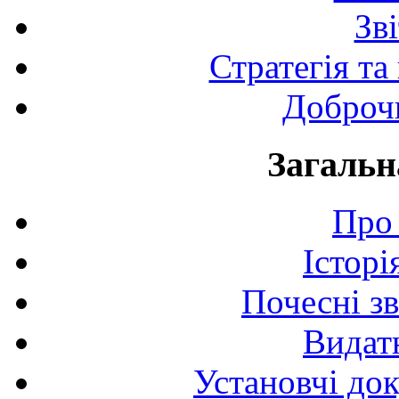
Зв
Стратегія та
Доброчи
Загальн
Про 
Історі
Почесні з
Видат
Установчі до