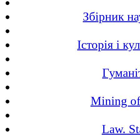
Збірник н
Історія і к
Гумані
Mining of
Law. St