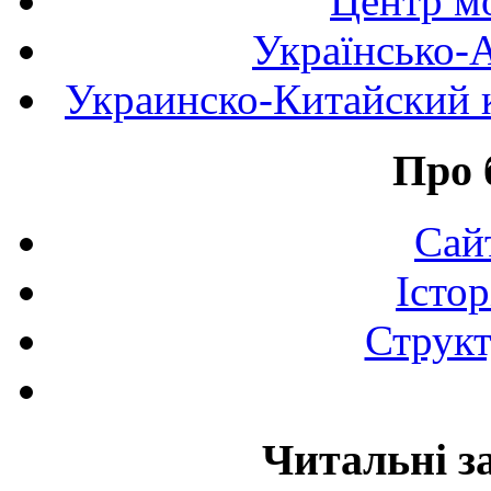
Центр мо
Українсько-
Украинско-Китайский к
Про 
Сай
Істор
Структ
Читальні з