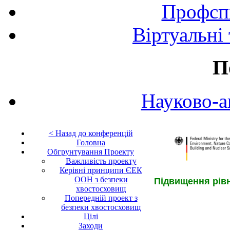
Профспі
Віртуальні
П
Науково-а
< Назад до конференцій
Головна
Обгрунтування Проекту
Важливість проекту
Керівні принципи ЄЕК
ООН з безпеки
Підвищення рівн
хвостосховищ
Попередній проект з
безпеки хвостосховищ
Цілі
Заходи