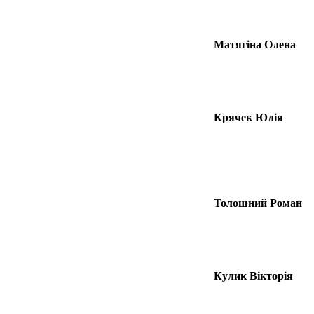
Матягіна Олена
Крячек Юлія
Толошний Роман
Кулик Вікторія