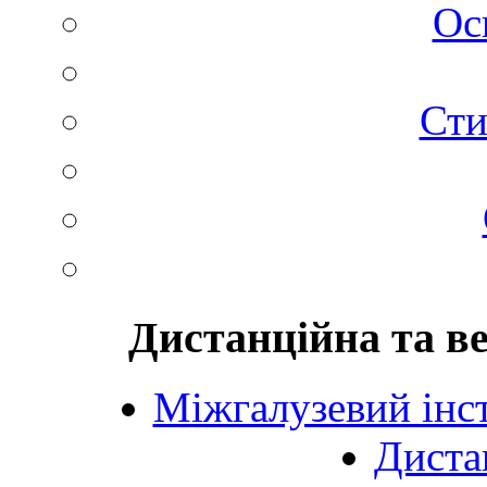
Ос
Сти
Дистанційна та в
Міжгалузевий інст
Диста