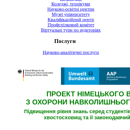
Коледжі, технікуми
Науково-освітні центри
Музеї університету
Кваліфікаційний центр
Профспілковий комітет
Віртуальні тури по аудиторіях
Послуги
Науково-аналітичні послуги
ПРОЕКТ
НІМЕЦЬКОГО 
З ОХОРОНИ НАВКОЛИШНЬО
Підвищення рівня знань серед студентів
хвостосховищ
та її законодавчий