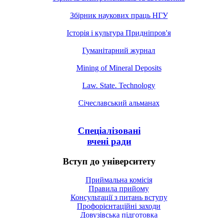
Збірник наукових праць НГУ
Історія і культура Придніпров'я
Гуманітарний журнал
Mining of Mineral Deposits
Law. State. Technology
Січеславський альманах
Спеціалізовані
вчені ради
Вступ до університету
Приймальна комісія
Правила прийому
Консультації з питань вступу
Профорієнтаційні заходи
Довузівська підготовка