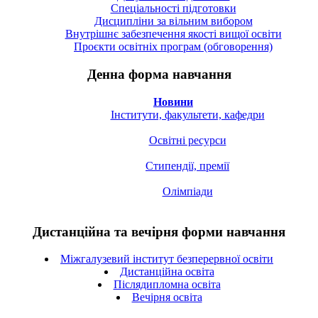
Спецiальностi підготовки
Дисципліни за вільним вибором
Внутрішнє забезпечення якості вищої освіти
Проєкти освітніх програм (обговорення)
Денна форма навчання
Новини
Інститути, факультети, кафедри
Освітні ресурси
Стипендії, премії
Олімпіади
Дистанційна та вечірня форми навчання
Міжгалузевий інститут безперервної освіти
Дистанційна освіта
Післядипломна освіта
Вечірня освіта