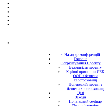
< Назад до конференцій
Головна
Обгрунтування Проекту
Важливість проекту
Керівні принципи ЄЕК
ООН з безпеки
хвостосховищ
Попередній проект з
безпеки хвостосховищ
Цілі
Заходи
Початковий семінар
Перший тренінг