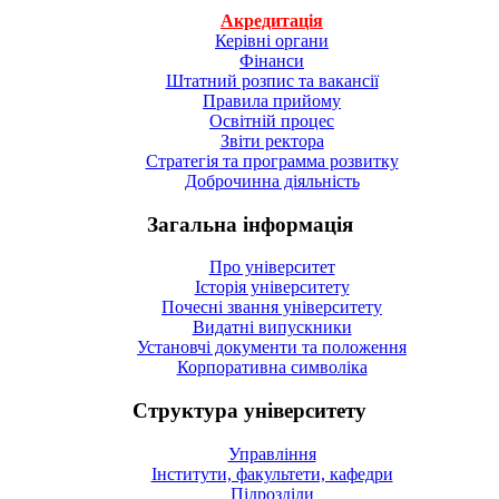
Акредитація
Керівні органи
Фінанси
Штатний розпис та вакансії
Правила прийому
Освітній процес
Звіти ректора
Стратегія та программа розвитку
Доброчинна діяльність
Загальна інформація
Про університет
Історія університету
Почесні звання університету
Видатні випускники
Установчі документи та положення
Корпоративна символiка
Структура університету
Управління
Інститути, факультети, кафедри
Підрозділи