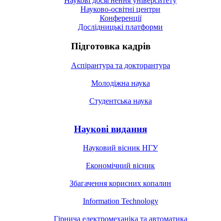
Наукові досягнення університету
Науково-освітні центри
Конференції
Дослідницькі платформи
Підготовка кадрів
Аспірантура та докторантура
Молодіжна наука
Студентська наука
Наукові видання
Науковий вісник НГУ
Економічний вісник
Збагачення корисних копалин
Information Technology
Гірнича електромеханіка та автоматика