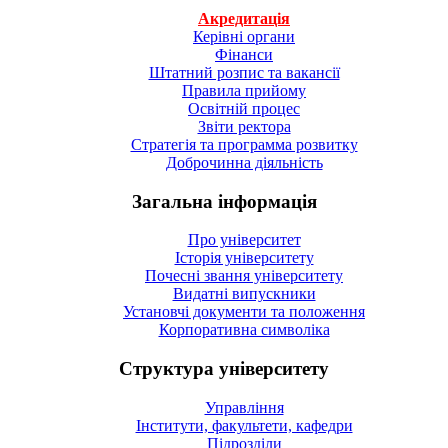
Акредитація
Керівні органи
Фінанси
Штатний розпис та вакансії
Правила прийому
Освітній процес
Звіти ректора
Стратегія та программа розвитку
Доброчинна діяльність
Загальна інформація
Про університет
Історія університету
Почесні звання університету
Видатні випускники
Установчі документи та положення
Корпоративна символiка
Структура університету
Управління
Інститути, факультети, кафедри
Підрозділи