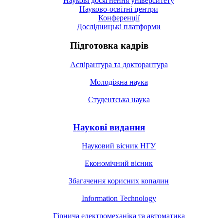
Наукові досягнення університету
Науково-освітні центри
Конференції
Дослідницькі платформи
Підготовка кадрів
Аспірантура та докторантура
Молодіжна наука
Студентська наука
Наукові видання
Науковий вісник НГУ
Економічний вісник
Збагачення корисних копалин
Information Technology
Гірнича електромеханіка та автоматика