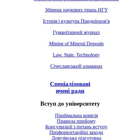
Збірник наукових праць НГУ
Історія і культура Придніпров'я
Гуманітарний журнал
Mining of Mineral Deposits
Law. State. Technology
Січеславський альманах
Спеціалізовані
вчені ради
Вступ до університету
Приймальна комісія
Правила прийому
Консультації з питань вступу
Профорієнтаційні заходи
Довузівська підготовка