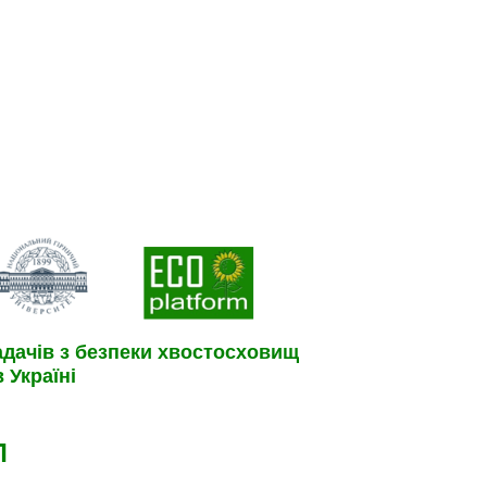
адачів з безпеки хвостосховищ
 Україні
Л