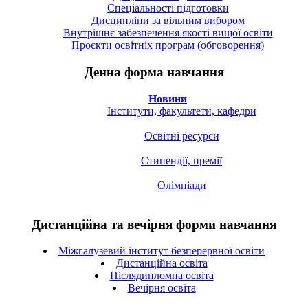
Спецiальностi підготовки
Дисципліни за вільним вибором
Внутрішнє забезпечення якості вищої освіти
Проєкти освітніх програм (обговорення)
Денна форма навчання
Новини
Інститути, факультети, кафедри
Освітні ресурси
Стипендії, премії
Олімпіади
Дистанційна та вечірня форми навчання
Міжгалузевий інститут безперервної освіти
Дистанційна освіта
Післядипломна освіта
Вечірня освіта