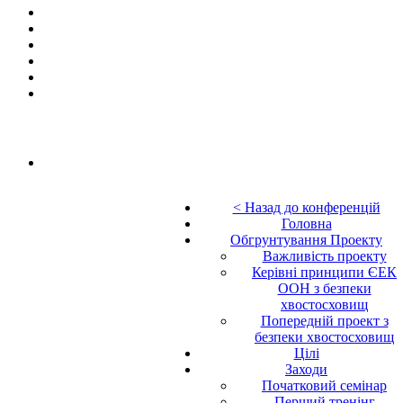
< Назад до конференцій
Головна
Обгрунтування Проекту
Важливість проекту
Керівні принципи ЄЕК
ООН з безпеки
хвостосховищ
Попередній проект з
безпеки хвостосховищ
Цілі
Заходи
Початковий семінар
Перший тренінг