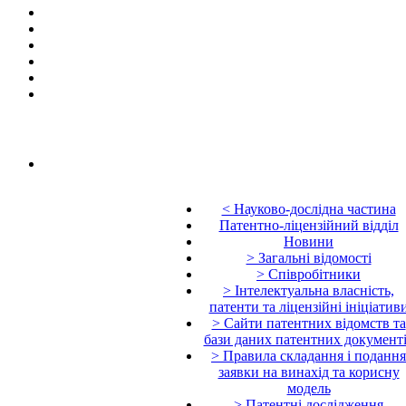
< Науково-дослідна частина
Патентно-ліцензійний відділ
Новини
> Загальні відомості
> Співробітники
> Інтелектуальна власність,
патенти та ліцензійні ініціатив
> Сайти патентних відомств та
бази даних патентних документ
> Правила складання і подання
заявки на винахід та корисну
модель
> Патентні дослідження