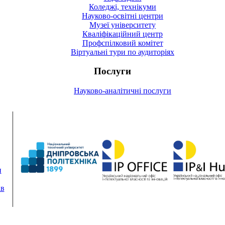
Коледжі, технікуми
Науково-освітні центри
Музеї університету
Кваліфікаційний центр
Профспілковий комітет
Віртуальні тури по аудиторіях
Послуги
Науково-аналітичні послуги
и
ів