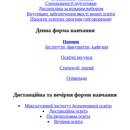
Спецiальностi підготовки
Дисципліни за вільним вибором
Внутрішнє забезпечення якості вищої освіти
Проєкти освітніх програм (обговорення)
Денна форма навчання
Новини
Інститути, факультети, кафедри
Освітні ресурси
Стипендії, премії
Олімпіади
Дистанційна та вечірня форми навчання
Міжгалузевий інститут безперервної освіти
Дистанційна освіта
Післядипломна освіта
Вечірня освіта