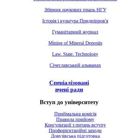
Збірник наукових праць НГУ
Історія і культура Придніпров'я
Гуманітарний журнал
Mining of Mineral Deposits
Law. State. Technology
Січеславський альманах
Спеціалізовані
вчені ради
Вступ до університету
Приймальна комісія
Правила прийому
Консультації з питань вступу
Профорієнтаційні заходи
Довузівська підготовка