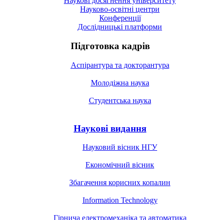
Наукові досягнення університету
Науково-освітні центри
Конференції
Дослідницькі платформи
Підготовка кадрів
Аспірантура та докторантура
Молодіжна наука
Студентська наука
Наукові видання
Науковий вісник НГУ
Економічний вісник
Збагачення корисних копалин
Information Technology
Гірнича електромеханіка та автоматика