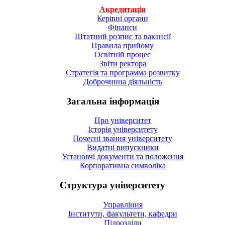
Акредитація
Керівні органи
Фінанси
Штатний розпис та вакансії
Правила прийому
Освітній процес
Звіти ректора
Стратегія та программа розвитку
Доброчинна діяльність
Загальна інформація
Про університет
Історія університету
Почесні звання університету
Видатні випускники
Установчі документи та положення
Корпоративна символiка
Структура університету
Управління
Інститути, факультети, кафедри
Підрозділи