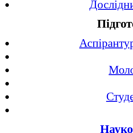
Дослідн
Підгот
Аспірантур
Моло
Студе
Науко