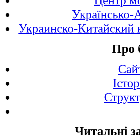
Центр мо
Українсько-
Украинско-Китайский к
Про 
Сай
Істор
Структ
Читальні з