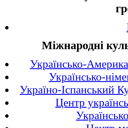
гр
Міжнародні куль
Українсько-Америка
Українсько-німе
Україно-Іспанський К
Центр українсь
Українськ