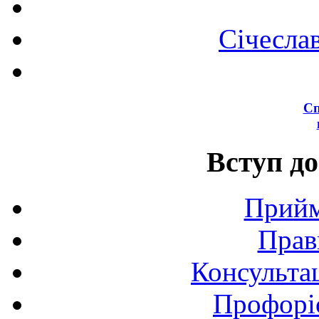
Січесла
Сп
Вступ до
Прийм
Прав
Консультац
Профоріє