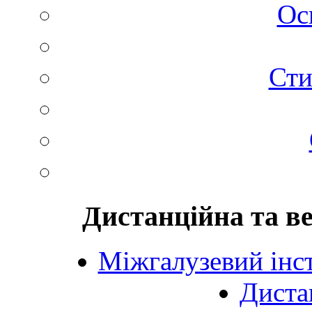
Ос
Сти
Дистанційна та в
Міжгалузевий інст
Диста