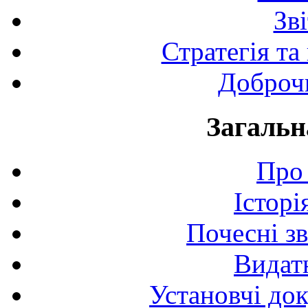
Зв
Стратегія та
Доброчи
Загальн
Про 
Історі
Почесні з
Видат
Установчі до