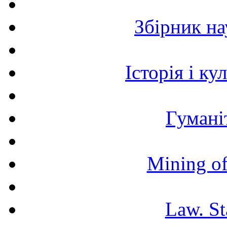
Збірник н
Історія і к
Гумані
Mining of
Law. St