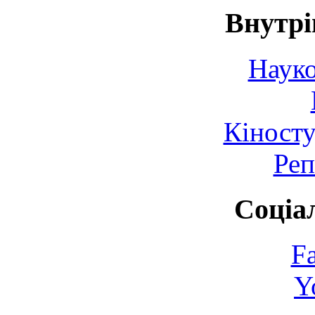
Внутрі
Науко
Кіносту
Реп
Соціа
F
Y