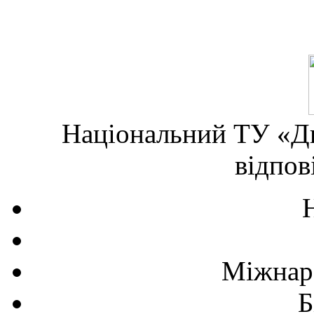
Національний ТУ «Дн
відпов
Міжнаро
Б