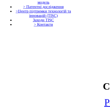
модель
> Патентні дослідження
>Центр підтримки технологій та
інновацій (TISC)
Заходи TISC
> Контакти
С
Р