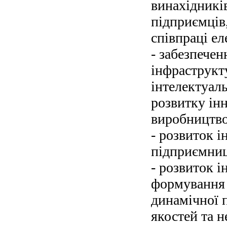
винахідників
підприємців,
співпраці ел
- забезпечен
інфраструкту
інтелектуал
розвитку інн
виробництв
- розвиток і
підприємницт
- розвиток і
формування 
динамічної 
якостей та 