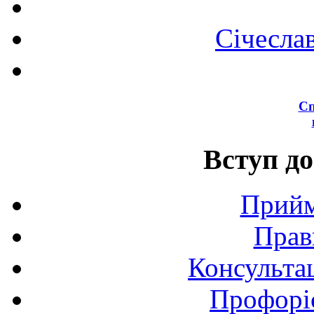
Січесла
Сп
Вступ до
Прийм
Прав
Консультац
Профоріє