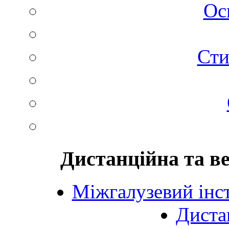
Ос
Сти
Дистанційна та в
Міжгалузевий інст
Диста