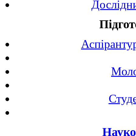
Дослідн
Підгот
Аспірантур
Моло
Студе
Науко