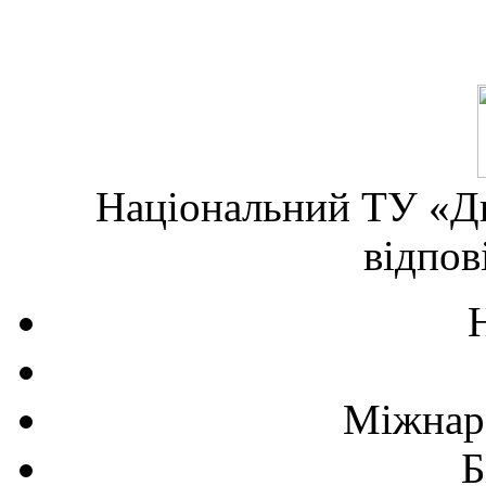
Національний ТУ «Дн
відпов
Міжнаро
Б