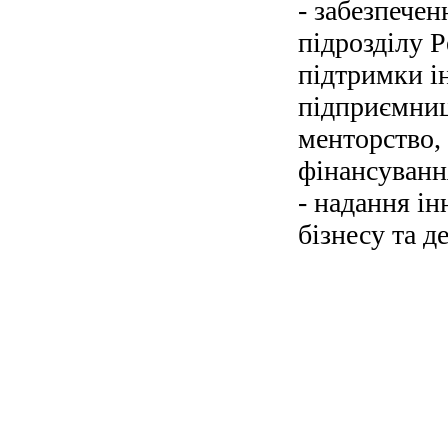
- забезпечен
підрозділу Р
підтримки ін
підприємниц
менторство,
фінансуванн
- надання ін
бізнесу та д