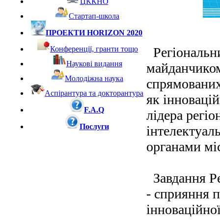
ЦККНО
Стартап-школа
ПРОЕКТИ HORIZON 2020
Регіональни
Конференції, гранти тощо
Наукові видання
майданчиком
Молодіжна наука
спрямованих 
Аспірантура та докторантура
як інновацій
F.A.Q
лідера регі
Послуги
інтелектуаль
органами мі
Завдання Ре
- сприяння п
інноваційно