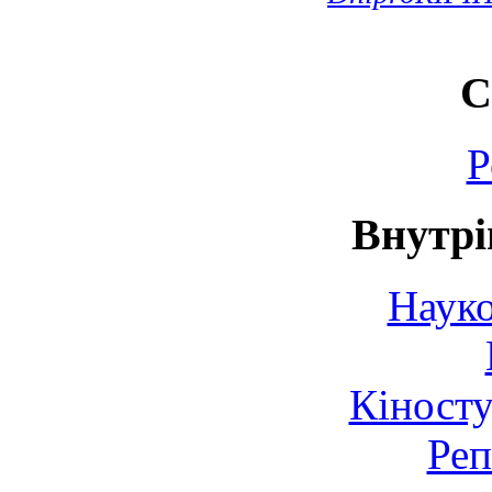
С
Р
Внутрі
Науко
Кіносту
Реп