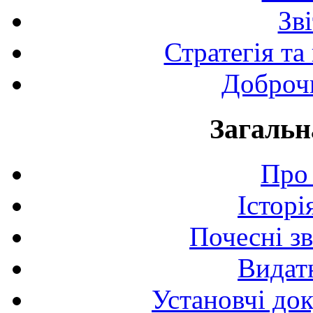
Зв
Стратегія та
Доброчи
Загальн
Про 
Історі
Почесні з
Видат
Установчі до