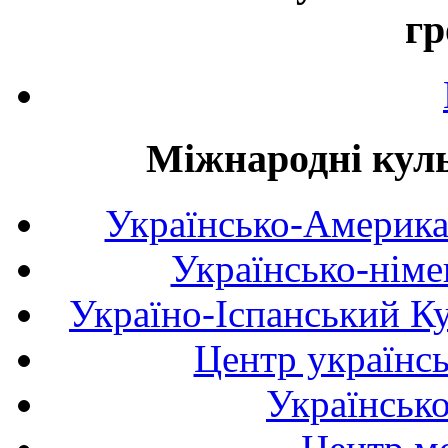
гр
Міжнародні куль
Українсько-Америка
Українсько-німе
Україно-Іспанський К
Центр українсь
Українськ