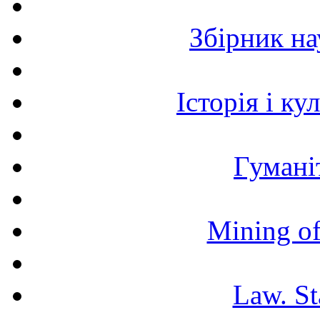
Збірник н
Історія і к
Гумані
Mining of
Law. St