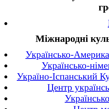
гр
Міжнародні куль
Українсько-Америка
Українсько-німе
Україно-Іспанський К
Центр українсь
Українськ