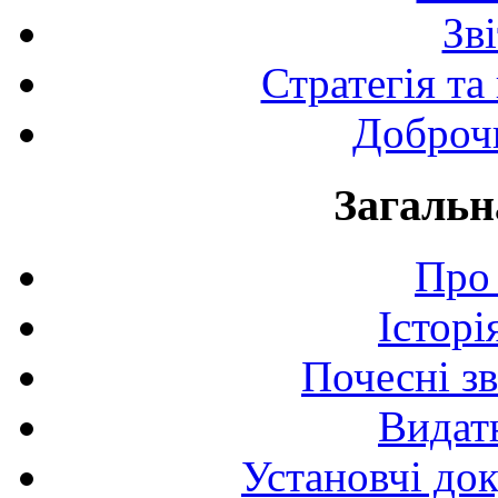
Зв
Стратегія та
Доброчи
Загальн
Про 
Історі
Почесні з
Видат
Установчі до