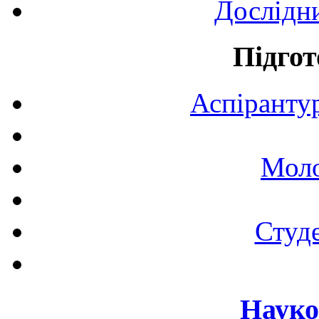
Дослідн
Підгот
Аспірантур
Моло
Студе
Науко