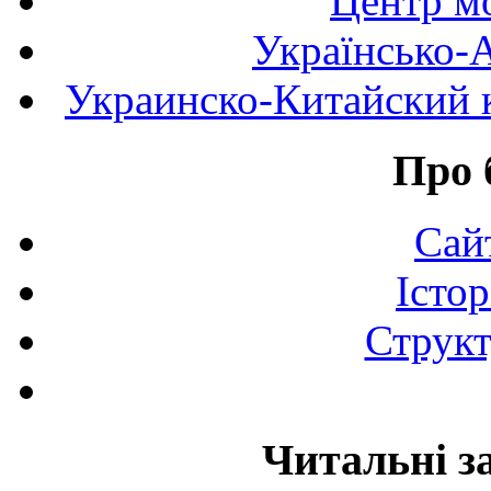
Центр мо
Українсько-
Украинско-Китайский к
Про 
Сай
Істор
Структ
Читальні з