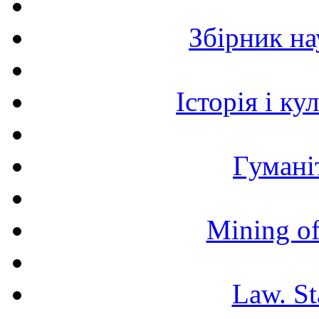
Збірник н
Історія і к
Гумані
Mining of
Law. St