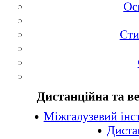
Ос
Сти
Дистанційна та в
Міжгалузевий інст
Диста