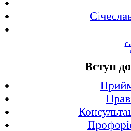
Січесла
Сп
Вступ до
Прийм
Прав
Консультац
Профоріє