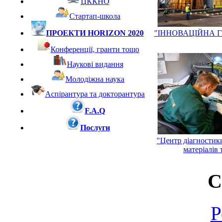
ЦККНО
Стартап-школа
ПРОЕКТИ HORIZON 2020
"ІННОВАЦІЙНА 
Конференції, гранти тощо
Наукові видання
Молодіжна наука
Аспірантура та докторантура
F.A.Q
Послуги
"Центр діагностики
матеріалів 
С
Р