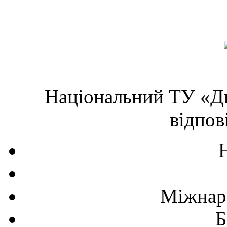
Національний ТУ «Дн
відпов
Міжнаро
Б