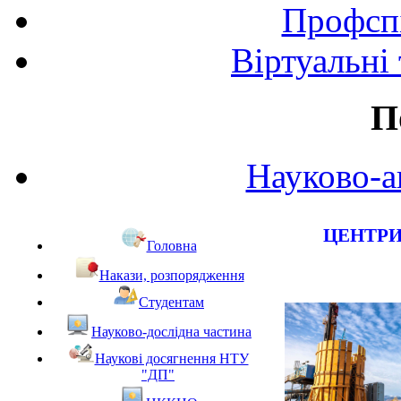
Профспі
Віртуальні
П
Науково-а
ЦЕНТРИ
Головна
Накази, розпорядження
Студентам
Науково-дослідна частина
Наукові досягнення НТУ
"ДП"