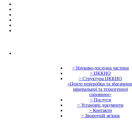
< Науково-дослідна частина
> ЦККНО
> Структура ЦККНО
«Центр переробки та збагаченн
мінеральної та техногенної
сировини»
> Послуги
> Установчі документи
> Контакти
> Зворотній зв'язок