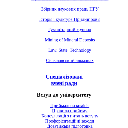
Збірник наукових праць НГУ
Історія і культура Придніпров'я
Гуманітарний журнал
Mining of Mineral Deposits
Law. State. Technology
Січеславський альманах
Спеціалізовані
вчені ради
Вступ до університету
Приймальна комісія
Правила прийому
Консультації з питань вступу
Профорієнтаційні заходи
Довузівська підготовка