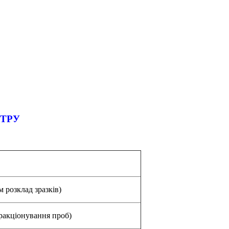
ТРУ
м розклад зразків)
фракціонування проб)