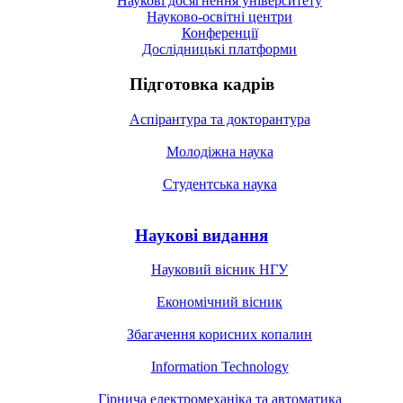
Наукові досягнення університету
Науково-освітні центри
Конференції
Дослідницькі платформи
Підготовка кадрів
Аспірантура та докторантура
Молодіжна наука
Студентська наука
Наукові видання
Науковий вісник НГУ
Економічний вісник
Збагачення корисних копалин
Information Technology
Гірнича електромеханіка та автоматика