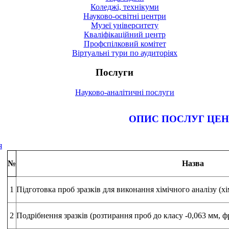
Коледжі, технікуми
Науково-освітні центри
Музеї університету
Кваліфікаційний центр
Профспілковий комітет
Віртуальні тури по аудиторіях
Послуги
Науково-аналітичні послуги
ОПИС ПОСЛУГ ЦЕН
я
№
Назва
1
Підготовка проб зразків для виконання хімічного аналізу (хі
2
Подрібнення зразків (розтирання проб до класу -0,063 мм, 