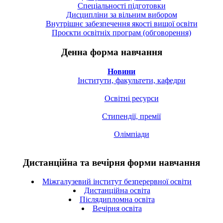
Спецiальностi підготовки
Дисципліни за вільним вибором
Внутрішнє забезпечення якості вищої освіти
Проєкти освітніх програм (обговорення)
Денна форма навчання
Новини
Інститути, факультети, кафедри
Освітні ресурси
Стипендії, премії
Олімпіади
Дистанційна та вечірня форми навчання
Міжгалузевий інститут безперервної освіти
Дистанційна освіта
Післядипломна освіта
Вечірня освіта