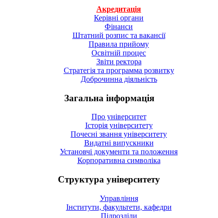
Акредитація
Керівні органи
Фінанси
Штатний розпис та вакансії
Правила прийому
Освітній процес
Звіти ректора
Стратегія та программа розвитку
Доброчинна діяльність
Загальна інформація
Про університет
Історія університету
Почесні звання університету
Видатні випускники
Установчі документи та положення
Корпоративна символiка
Структура університету
Управління
Інститути, факультети, кафедри
Підрозділи